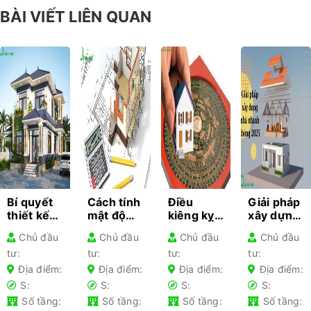
BÀI VIẾT LIÊN QUAN
Bí quyết
Cách tính
Điều
Giải pháp
thiết kế
mật độ
kiêng kỵ
xây dựng
kiến trúc
xây dựng
khi làm
nhà
Chủ đầu
Chủ đầu
Chủ đầu
Chủ đầu
cho từng
– Hướng
nhà gia
nhanh
tư:
tư:
tư:
tư:
loại nhà
dẫn chi
chủ lần
chóng
phổ biến-
tiết cho
đầu xây
2025 –
Địa điểm:
Địa điểm:
Địa điểm:
Địa điểm:
Kiến thức
gia chủ
nhà nên
Tối ưu chi
S:
S:
S:
S:
không
tránh
phí
Số tầng:
Số tầng:
Số tầng:
Số tầng:
thể bỏ lỡ