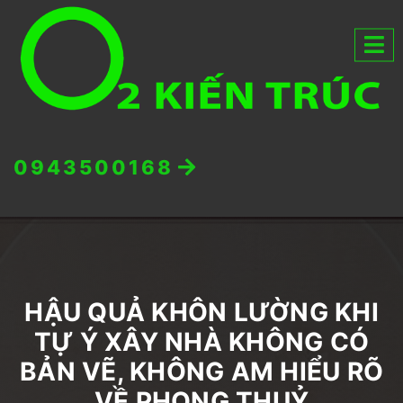
0943500168
HẬU QUẢ KHÔN LƯỜNG KHI
TỰ Ý XÂY NHÀ KHÔNG CÓ
BẢN VẼ, KHÔNG AM HIỂU RÕ
VỀ PHONG THUỶ