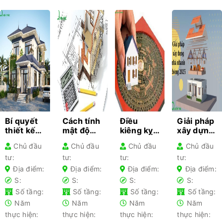
Bí quyết
Cách tính
Điều
Giải pháp
thiết kế
mật độ
kiêng kỵ
xây dựng
kiến trúc
xây dựng
khi làm
nhà
Chủ đầu
Chủ đầu
Chủ đầu
Chủ đầu
cho từng
– Hướng
nhà gia
nhanh
tư:
tư:
tư:
tư:
loại nhà
dẫn chi
chủ lần
chóng
phổ biến-
tiết cho
đầu xây
2025 –
Địa điểm:
Địa điểm:
Địa điểm:
Địa điểm:
Kiến thức
gia chủ
nhà nên
Tối ưu chi
S:
S:
S:
S:
không
tránh
phí
Số tầng:
Số tầng:
Số tầng:
Số tầng:
thể bỏ lỡ
Năm
Năm
Năm
Năm
thực hiện:
thực hiện:
thực hiện:
thực hiện: