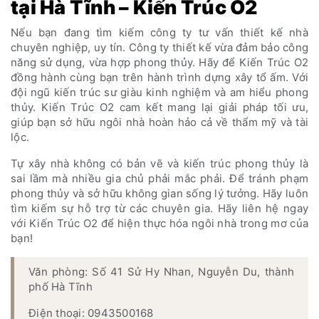
tại Hà Tĩnh – Kiến Trúc O2
Nếu bạn đang tìm kiếm công ty tư vấn thiết kế nhà
chuyên nghiệp, uy tín. Công ty thiết kế vừa
đảm bảo công
năng sử dụng, vừa hợp phong thủy. Hãy để Kiến Trúc O2
đồng hành cùng bạn trên hành trình dựng xây tổ ấm. Với
đội ngũ kiến ​​trúc sư giàu kinh nghiệm và am hiểu phong
thủy. Kiến Trúc O2 cam kết mang lại giải pháp
tối ưu,
giúp bạn sở hữu ngôi nhà hoàn hảo cả về thẩm mỹ
và tài
lộc.
Tự xây nhà không có bản vẽ và kiến ​​trúc phong thủy là
sai lầm mà nhiều gia chủ phải mắc phải. Để tránh phạm
phong thủy và sở hữu không gian sống lý tưởng. Hãy luôn
tìm kiếm sự hỗ trợ từ các chuyên gia. Hãy liên hệ ngay
với Kiến Trúc O2 để hiện thực hóa ngôi nhà trong mơ của
bạn!
Văn phòng: Số 41 Sử Hy Nhan, Nguyễn Du, thành
phố Hà Tĩnh
Điện thoại: 0943500168