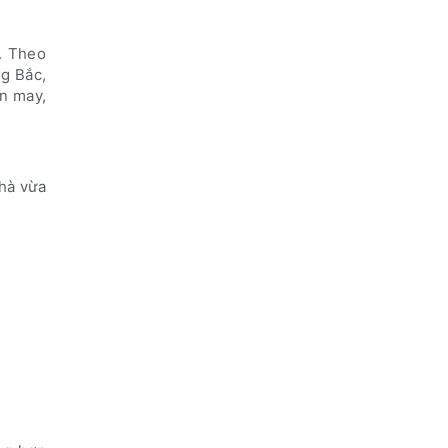
. Theo
g Bắc,
n may,
nhà vừa