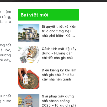
n niệm
Bài viết mới
 rằng,
ia chủ
Bí quyết thiết kế kiến
trúc cho từng loại
nhà phổ biến- Kiến
thức không thể bỏ lỡ
ng tốt
Cách tính mật độ xây
i lộc,
dựng – Hướng dẫn
ề đường
chi tiết cho gia chủ
ới đây,
Điều kiêng kỵ khi làm
nhà gia chủ lần đầu
xây nhà nên tránh
u nhất
Giải pháp xây dựng
nhà nhanh chóng
g cuộc
2025 – Tối ưu chi phí