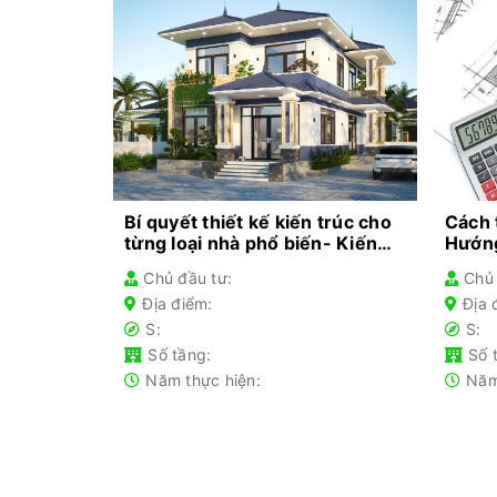
Bí quyết thiết kế kiến trúc cho
Cách 
từng loại nhà phổ biến- Kiến
Hướng
thức không thể bỏ lỡ
Chủ đầu tư:
Chủ 
Địa điểm:
Địa 
S:
S:
Số tầng:
Số 
Năm thực hiện:
Năm