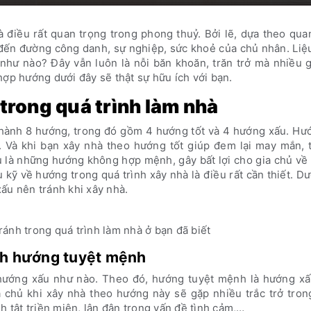
 điều rất quan trọng trong phong thuỷ. Bởi lẽ, dựa theo qua
ến đường công danh, sự nghiệp, sức khoẻ của chủ nhân. Liệu
như nào? Đây vẫn luôn là nỗi băn khoăn, trăn trở mà nhiều g
hợp hướng dưới đây sẽ thật sự hữu ích với bạn.
rong quá trình làm nhà
hành 8 hướng, trong đó gồm 4 hướng tốt và 4 hướng xấu. Hướ
 Và khi bạn xây nhà theo hướng tốt giúp đem lại may mắn, tà
u là những hướng không hợp mệnh, gây bất lợi cho gia chủ v
u kỹ về hướng trong quá trình xây nhà là điều rất cần thiết. Dư
ấu nên tránh khi xây nhà.
ánh trong quá trình làm nhà ở bạn đã biết
ánh hướng tuyệt mệnh
 hướng xấu như nào. Theo đó, hướng tuyệt mệnh là hướng xấ
 chủ khi xây nhà theo hướng này sẽ gặp nhiều trắc trở tron
h tật triền miên, lận đận trong vấn đề tình cảm,…