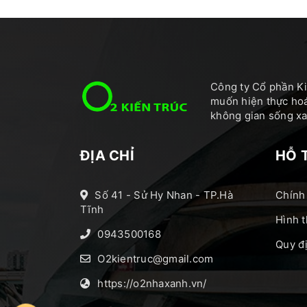
Công ty Cổ phần Ki
muốn hiện thực hoá
không gian sống xan
ĐỊA CHỈ
HỖ 
Số 41 - Sử Hy Nhan - TP.Hà
Chính
Tĩnh
Hình t
0943500168
Quy đ
O2kientruc@gmail.com
https://o2nhaxanh.vn/