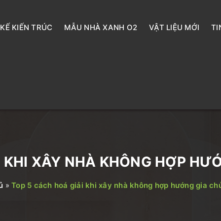
 KẾ KIẾN TRÚC
MẪU NHÀ XANH O2
VẬT LIỆU MỚI
TI
I KHI XÂY NHÀ KHÔNG HỢP HƯỚ
ủ
»
Top 5 cách hoá giải khi xây nhà không hợp hướng gia chủ