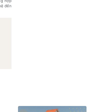
ng hợp
 hệ đến