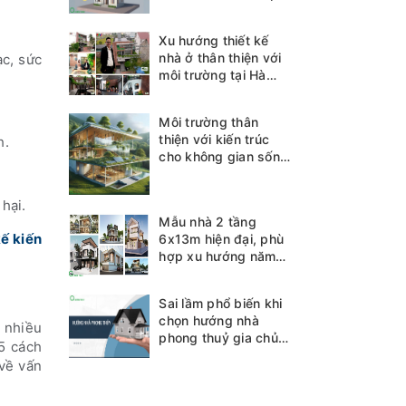
Xu hướng thiết kế
nhà ở thân thiện với
ạc, sức
môi trường tại Hà
Tĩnh
Môi trường thân
thiện với kiến trúc
h.
cho không gian sống
bền vững
hại.
Mẫu nhà 2 tầng
kế kiến
6x13m hiện đại, phù
hợp xu hướng năm
2025
Sai lầm phổ biến khi
chọn hướng nhà
 nhiều
phong thuỷ gia chủ
5 cách
cần biết
về vấn