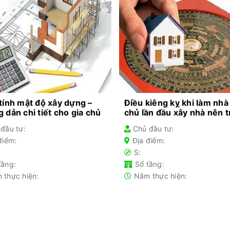
tính mật độ xây dựng –
Điều kiêng kỵ khi làm nhà
 dẫn chi tiết cho gia chủ
chủ lần đầu xây nhà nên 
đầu tư:
Chủ đầu tư:
điểm:
Địa điểm:
S:
tầng:
Số tầng:
 thực hiện:
Năm thực hiện: