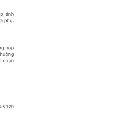
p, ảnh
a phụ.
ông hợp
chuộng
nh chọn
a chọn