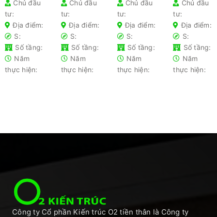
Chủ đầu
Chủ đầu
Chủ đầu
Chủ đầu
cho từng
– Hướng
nhà gia
nhanh
tư:
tư:
tư:
tư:
loại nhà
dẫn chi
chủ lần
chóng
phổ biến-
tiết cho
đầu xây
2025 –
Địa điểm:
Địa điểm:
Địa điểm:
Địa điểm:
Kiến thức
gia chủ
nhà nên
Tối ưu chi
S:
S:
S:
S:
không
tránh
phí
Số tầng:
Số tầng:
Số tầng:
Số tầng:
thể bỏ lỡ
Năm
Năm
Năm
Năm
thực hiện:
thực hiện:
thực hiện:
thực hiện:
Công ty Cổ phần Kiến trúc O2 tiền thân là Công ty