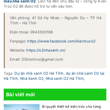
mẫu nhà xanh O2
. Liên hệ đến chủ đầu tư – công ty Kiến
Trúc O2 để được hỗ trợ tư vấn sâu hơn.
Văn phòng: 41 Sử Hy Nhan – Nguyễn Du – TP Hà
Tĩnh – Hà Tĩnh
Điện thoại: 0943500168
Fanpage:
https://www.facebook.com/kientruco2
Website:
https://o2nhaxanh.vn/
Email: O2kientruc@gmail.com
Tags:
Dự án nhà xanh O2 Hà Tĩnh
,
dự án nhà xanh O2 tại
Hà Tĩnh
,
Nhà Xanh O2
,
Nhà xanh O2 Hà Tĩnh
,
Bài viết mới
Bí quyết thiết kế kiến trúc cho từng