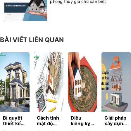
phong thuỷ gia chủ cần biết
BÀI VIẾT LIÊN QUAN
Bí quyết
Cách tính
Điều
Giải pháp
thiết kế
mật độ
kiêng kỵ
xây dựng
kiến trúc
xây dựng
khi làm
nhà