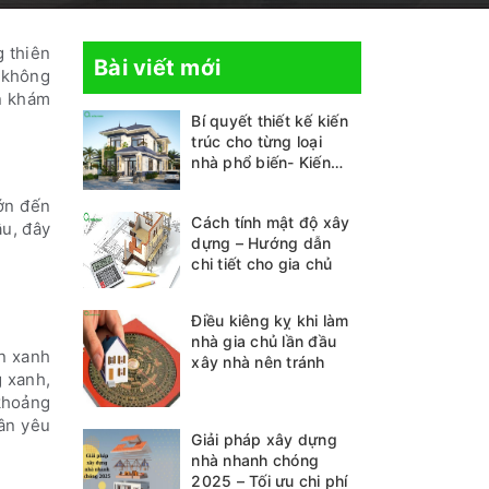
 thiên
Bài viết mới
m không
n khám
Bí quyết thiết kế kiến
trúc cho từng loại
nhà phổ biến- Kiến
thức không thể bỏ lỡ
ớn đến
Cách tính mật độ xây
âu, đây
dựng – Hướng dẫn
chi tiết cho gia chủ
Điều kiêng kỵ khi làm
nhà gia chủ lần đầu
ên xanh
xây nhà nên tránh
g xanh,
 khoảng
ân yêu
Giải pháp xây dựng
nhà nhanh chóng
2025 – Tối ưu chi phí