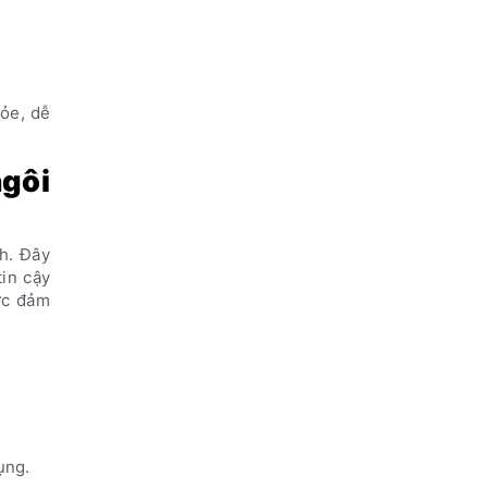
hỏe, dễ
ngôi
nh. Đây
in cậy
ợc đảm
ụng.