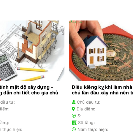
tính mật độ xây dựng –
Điều kiêng kỵ khi làm nhà
 dẫn chi tiết cho gia chủ
chủ lần đầu xây nhà nên 
đầu tư:
Chủ đầu tư:
điểm:
Địa điểm:
S:
tầng:
Số tầng:
 thực hiện:
Năm thực hiện: