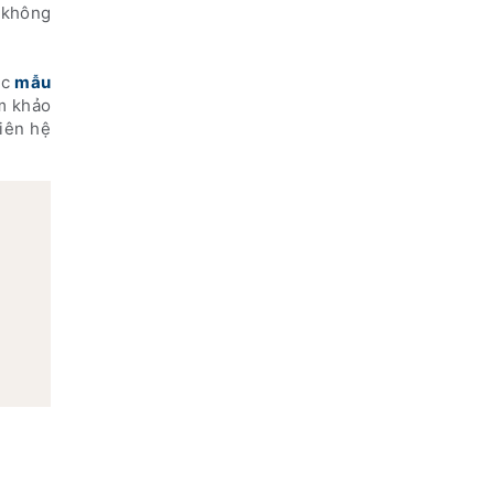
a không
ác
mẫu
m khảo
iên hệ