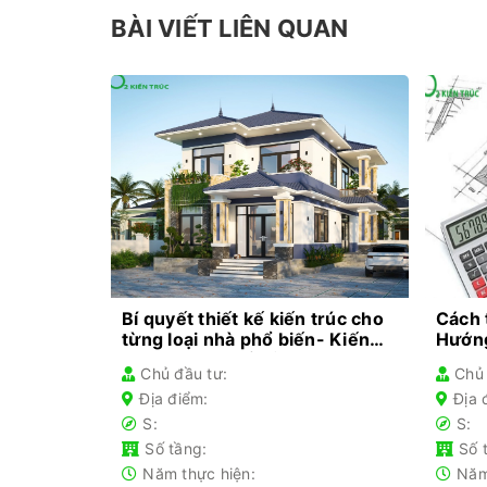
BÀI VIẾT LIÊN QUAN
Bí quyết thiết kế kiến trúc cho
Cách 
từng loại nhà phổ biến- Kiến
Hướng
thức không thể bỏ lỡ
Chủ đầu tư:
Chủ 
Địa điểm:
Địa 
S:
S:
Số tầng:
Số 
Năm thực hiện:
Năm