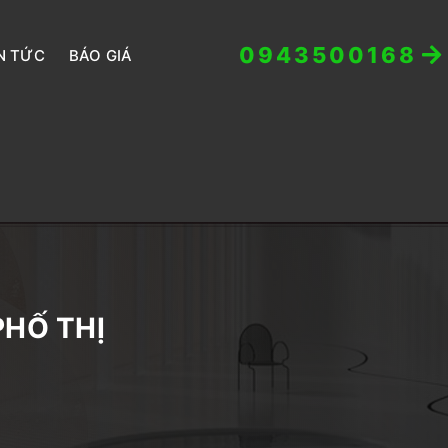
0943500168
N TỨC
BÁO GIÁ
PHỐ THỊ