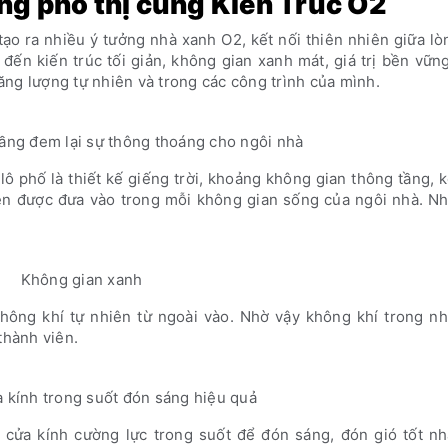
ng phố thị cùng Kiến Trúc O2
ạo ra nhiều ý tưởng nhà xanh O2, kết nối thiên nhiên giữa l
ến kiến trúc tối giản, không gian xanh mát, giá trị bền vữn
ng lượng tự nhiên và trong các công trình của mình.
ầng đem lại sự thông thoáng cho ngôi nhà
lô phố là thiết kế giếng trời, khoảng không gian thông tầng, 
iên được đưa vào trong mỗi không gian sống của ngôi nhà. Nh
Không gian xanh
không khí tự nhiên từ ngoài vào. Nhờ vậy không khí trong n
thành viên.
 kính trong suốt đón sáng hiệu quả
cửa kính cường lực trong suốt để đón sáng, đón gió tốt nhấ