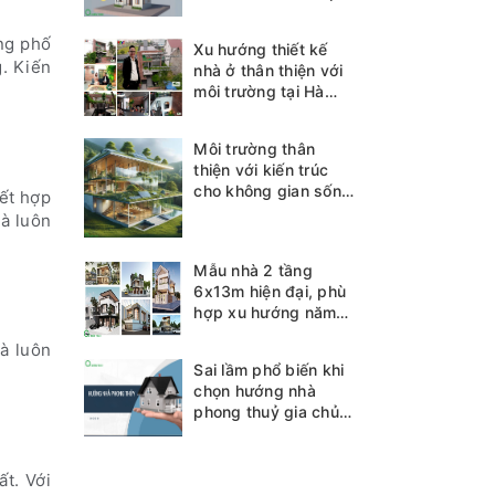
òng phố
Xu hướng thiết kế
g. Kiến
nhà ở thân thiện với
môi trường tại Hà
Tĩnh
Môi trường thân
thiện với kiến trúc
cho không gian sống
kết hợp
bền vững
à luôn
Mẫu nhà 2 tầng
6x13m hiện đại, phù
hợp xu hướng năm
2025
hà luôn
Sai lầm phổ biến khi
chọn hướng nhà
phong thuỷ gia chủ
cần biết
t. Với