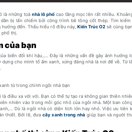
đó là những toà
nhà lô phố
cao tầng mọc lên rất nhiều. Khoảng
 dần bị lấn chiếm bởi công trình bê tông cốt thép. Tìm kiế
ng hướng đến. Thấu hiểu rõ điều này,
Kiến Trúc O2
sẽ cùng bạ
 phố thị.
m của bạn
của biến đổi khí hậu,…. Đây là những vấn đề gây ảnh hưởng l
 dựng cho mình tổ ấm xanh, xứng đáng nhà là nơi để về. Từ l
.
xanh từ trong chính ngôi nhà bạn
là điều xa vời với. Bạn có thể tự tạo ra không gian thiên nhi
hiên nhiên vào trong mỗi góc nhỏ của ngôi nhà. Một ban côn
anh,… Dù là ngôi nhà có diện tích lớn hay nhỏ. Việc ưu tiên
n thiết. Bởi lẽ, đưa
cây xanh trong nhà
giúp bạn và người th