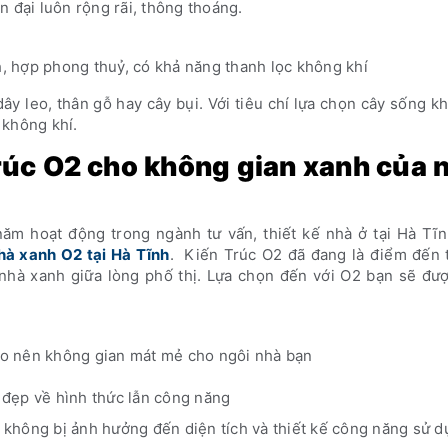
 đại luôn rộng rãi, thông thoáng.
, hợp phong thuỷ, có khả năng thanh lọc không khí
ây leo, thân gỗ hay cây bụi. Với tiêu chí lựa chọn cây sống k
 không khí.
rúc O2 cho không gian xanh của 
năm hoạt động trong ngành tư vấn, thiết kế nhà ở tại Hà Tĩ
hà xanh O2 tại Hà Tĩnh
. Kiến Trúc O2 đã đang là điểm đến t
nhà xanh giữa lòng phố thị. Lựa chọn đến với O2 bạn sẽ đư
ạo nên không gian mát mẻ cho ngôi nhà bạn
đẹp về hình thức lẫn công năng
không bị ảnh hưởng đến diện tích và thiết kế công năng sử d