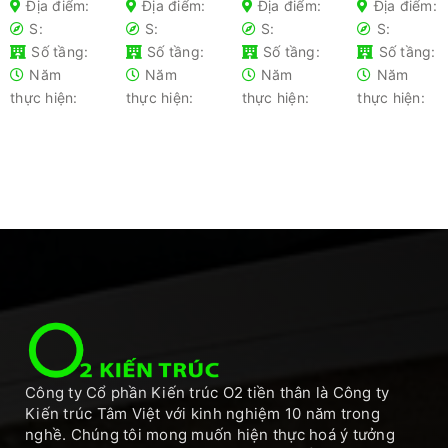
phổ biến-
tiết cho
đầu xây
2025 –
Địa điểm:
Địa điểm:
Địa điểm:
Địa điểm:
Kiến thức
gia chủ
nhà nên
Tối ưu chi
S:
S:
S:
S:
không
tránh
phí
Số tầng:
Số tầng:
Số tầng:
Số tầng:
thể bỏ lỡ
Năm
Năm
Năm
Năm
thực hiện:
thực hiện:
thực hiện:
thực hiện:
Công ty Cổ phần Kiến trúc O2 tiền thân là Công ty
Kiến trúc Tâm Việt với kinh nghiệm 10 năm trong
nghề. Chúng tôi mong muốn hiện thực hoá ý tưởng