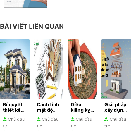
BÀI VIẾT LIÊN QUAN
Bí quyết
Cách tính
Điều
Giải pháp
thiết kế
mật độ
kiêng kỵ
xây dựng
kiến trúc
xây dựng
khi làm
nhà
Chủ đầu
Chủ đầu
Chủ đầu
Chủ đầu
cho từng
– Hướng
nhà gia
nhanh
tư:
tư:
tư:
tư:
loại nhà
dẫn chi
chủ lần
chóng