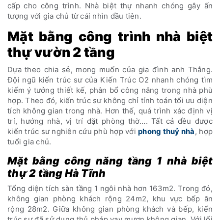
cấp cho công trình. Nhà biệt thự nhanh chóng gây ấn
tượng với gia chủ từ cái nhìn đầu tiên.
Mặt bằng công trình nhà biệt
thự vườn 2 tầng
Dựa theo chia sẻ, mong muốn của gia đình anh Thắng.
Đội ngũ kiến trúc sư của Kiến Trúc O2 nhanh chóng tìm
kiếm ý tưởng thiết kế, phân bổ công năng trong nhà phù
hợp. Theo đó, kiến trúc sư không chỉ tính toán tối ưu diện
tích không gian trong nhà. Hơn thế, quá trình xác định vị
trí, hướng nhà, vị trí đặt phòng thờ…. Tất cả đều được
kiến trúc sư nghiên cứu phù hợp với
phong thuỷ nhà
, hợp
tuổi gia chủ.
Mặt bằng công năng tầng 1 nhà biệt
thự 2 tầng Hà Tĩnh
Tổng diện tích sàn tầng 1 ngôi nhà hơn 163m2. Trong đó,
không gian phòng khách rộng 24m2, khu vực bếp ăn
rộng 28m2. Giữa không gian phòng khách và bếp, kiến
trúc sư đã sử dụng thủ pháp vay mượn không gian. Với lối