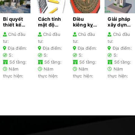
Bí quyết
Cách tính
Điều
Giải pháp
thiết kế
mật độ
kiêng kỵ
xây dựng
kiến trúc
xây dựng
khi làm
nhà
Chủ đầu
Chủ đầu
Chủ đầu
Chủ đầu
cho từng
– Hướng
nhà gia
nhanh
tư:
tư:
tư:
tư:
loại nhà
dẫn chi
chủ lần
chóng
phổ biến-
tiết cho
đầu xây
2025 –
Địa điểm:
Địa điểm:
Địa điểm:
Địa điểm:
Kiến thức
gia chủ
nhà nên
Tối ưu chi
S:
S:
S:
S:
không
tránh
phí
Số tầng:
Số tầng:
Số tầng:
Số tầng:
thể bỏ lỡ
Năm
Năm
Năm
Năm
thực hiện:
thực hiện:
thực hiện:
thực hiện: