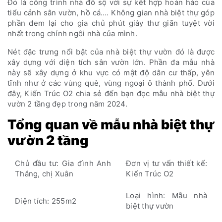
Đó là công trình nhà đồ sộ với sự kết hợp hoàn hảo của
tiểu cảnh sân vườn, hồ cá…. Không gian nhà biệt thự góp
phần đem lại cho gia chủ phút giây thư giãn tuyệt vời
nhất trong chính ngôi nhà của mình.
Nét đặc trưng nổi bật của nhà biệt thự vườn đó là được
xây dựng với diện tích sân vườn lớn. Phần đa mẫu nhà
này sẽ xây dựng ở khu vực có mật độ dân cư thấp, yên
tĩnh như ở các vùng quê, vùng ngoại ô thành phố. Dưới
đây, Kiến Trúc O2 chia sẻ đến bạn đọc mẫu nhà biệt thự
vườn 2 tầng đẹp trong năm 2024.
Tổng quan về mẫu nhà biệt thự
vườn 2 tầng
Chủ đầu tư: Gia đình Anh
Đơn vị tư vấn thiết kế:
Thắng, chị Xuân
Kiến Trúc O2
Loại hình: Mẫu nhà
Diện tích: 255m2
biệt thự vườn