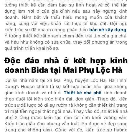
tưởng thiết kế cần đảm bảo sự linh hoạt và có thể tận
dụng làm nơi ở của gia đình nếu sau này ngừng kinh
doanh. Nắm bắt và thấu hiểu mong muốn của khách
hàng, cùng với việc khảo sát thực tế khu đất. Đội ngũ
kiến trúc sư đã nhanh chóng phác thảo
bản vẽ xây dựng
.
Ý tưởng thiết kế rất nhanh chạm đến trái tim của gia chủ.
Và hầu như không có sửa chữa, thay đổi phương án trong
quá trình triển khai hồ sơ.
Độc đáo nhà ở kết hợp kinh
doanh Bida tại Mai Phụ Lộc Hà
Dự án nhà nằm tại xã Mai Phụ, huyện Lộc Hà, Hà Tĩnh.
Dung’s House chính là sự kết hợp hoàn hảo giữa không
gian kinh doanh và nhà ở.
Thiết kế nhà phố
kinh doanh
theo đuổi lối kiến trúc hiện đại, đơn giản. Theo đó, kiến
trúc sư đã lược bỏ đi sự rườm rà không cần thiết khi trang
trí mặt tiền ngoại thất ngôi nhà. Thay vào đó, thiết kế nhà
phố 2 tầng được kiến tạo nên từ hình khối vuông vắn.
Kiến trúc giản đơn nhưng vẫn toát lên được vẻ đẹp sang
trọng cho không gian. Cùng với đó, kiến trúc sư hướng