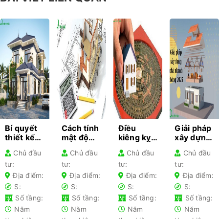
Bí quyết
Cách tính
Điều
Giải pháp
thiết kế
mật độ
kiêng kỵ
xây dựng
kiến trúc
xây dựng
khi làm
nhà
Chủ đầu
Chủ đầu
Chủ đầu
Chủ đầu
cho từng
– Hướng
nhà gia
nhanh
tư:
tư:
tư:
tư:
loại nhà
dẫn chi
chủ lần
chóng
phổ biến-
tiết cho
đầu xây
2025 –
Địa điểm:
Địa điểm:
Địa điểm:
Địa điểm:
Kiến thức
gia chủ
nhà nên
Tối ưu chi
S:
S:
S:
S:
không
tránh
phí
Số tầng:
Số tầng:
Số tầng:
Số tầng:
thể bỏ lỡ
Năm
Năm
Năm
Năm