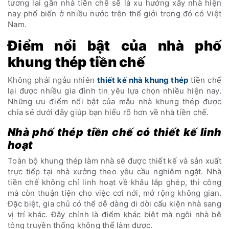
tương lai gần nhà tiền chế sẽ là xu hướng xây nhà hiện
nay phổ biến ở nhiều nước trên thế giới trong đó có Việt
Nam.
Điểm nổi bật của nhà phố
khung thép tiền chế
Không phải ngẫu nhiên
thiết kế nhà khung thép
tiền chế
lại được nhiều gia đình tin yêu lựa chọn nhiều hiện nay.
Những ưu điểm nổi bật của mẫu nhà khung thép được
chia sẻ dưới đây giúp bạn hiểu rõ hơn về nhà tiền chế.
Nhà phố thép tiền chế có thiết kế linh
hoạt
Toàn bộ khung thép làm nhà sẽ được thiết kế và sản xuất
trực tiếp tại nhà xưởng theo yêu cầu nghiêm ngặt. Nhà
tiền chế không chỉ linh hoạt về khâu lắp ghép, thi công
mà còn thuận tiện cho việc cơi nới, mở rộng không gian.
Đặc biệt, gia chủ có thể dễ dàng di dời cấu kiện nhà sang
vị trí khác. Đây chính là điểm khác biệt mà ngôi nhà bê
tông truyền thống không thể làm được.