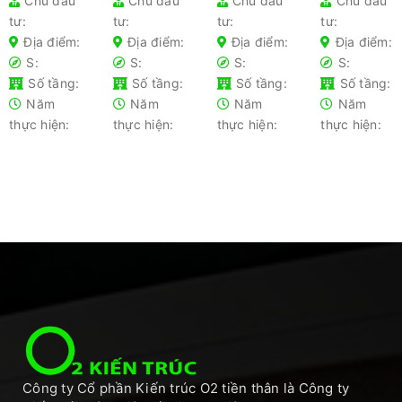
Chủ đầu
Chủ đầu
Chủ đầu
Chủ đầu
cho từng
– Hướng
nhà gia
nhanh
tư:
tư:
tư:
tư:
loại nhà
dẫn chi
chủ lần
chóng
phổ biến-
tiết cho
đầu xây
2025 –
Địa điểm:
Địa điểm:
Địa điểm:
Địa điểm:
Kiến thức
gia chủ
nhà nên
Tối ưu chi
S:
S:
S:
S:
không
tránh
phí
Số tầng:
Số tầng:
Số tầng:
Số tầng:
thể bỏ lỡ
Năm
Năm
Năm
Năm
thực hiện:
thực hiện:
thực hiện:
thực hiện:
Công ty Cổ phần Kiến trúc O2 tiền thân là Công ty