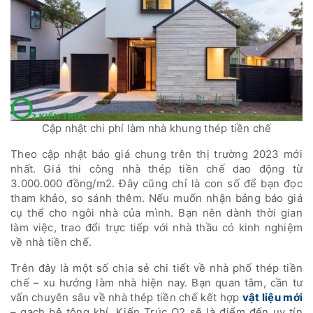
Cập nhật chi phí làm nhà khung thép tiền chế
Theo cập nhật báo giá chung trên thị trường 2023 mới
nhất. Giá thi công nhà thép tiền chế dao động từ
3.000.000 đồng/m2. Đây cũng chỉ là con số để bạn đọc
tham khảo, so sánh thêm. Nếu muốn nhận bảng báo giá
cụ thể cho ngôi nhà của mình. Bạn nên dành thời gian
làm việc, trao đổi trực tiếp với nhà thầu có kinh nghiệm
về nhà tiền chế.
Trên đây là một số chia sẻ chi tiết về nhà phố thép tiền
chế – xu hướng làm nhà hiện nay. Bạn quan tâm, cần tư
vấn chuyên sâu về nhà thép tiền chế kết hợp
vật liệu mới
– gạch bê tông khí. Kiến Trúc O2 sẽ là điểm đến uy tín