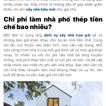
nhiều nhân lực. Đây chính là những yếu tố góp phần giảm
thiểu chi phí
xây nhà kiểu mới
cho gia chủ.
Chi phí làm nhà phố thép tiền
chế bao nhiêu?
Mỗi đơn vị cung ứng
dịch vụ xây nhà trọn gói
sẽ có
những báo giá khác nhau cho dự án nhà tiền chế. Cùng
với đó, tuỳ thuộc vào diện tích, nhu cầu xây dựng. Mỗi
một công trình nhà ở của mỗi gia đình sẽ có mức giá khác
nhau. Dĩ nhiên so với chi phí làm nhà bê tông truyền
thống, nhà phố thép tiền chế có chi phí rẻ hơn. Và để cập
nhật chính xác nhất chi phí làm nhà thép. Bạn nên liên hệ
với nhà thầu chuyên làm nhà khung thép có uy tín, tên
tuổi để được tư vấn, báo giá chi tiết hơn.