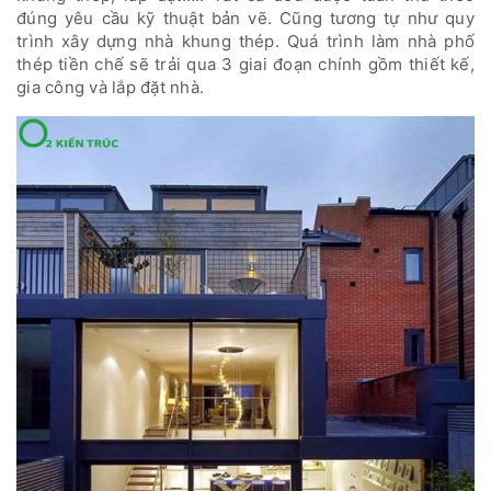
đúng yêu cầu kỹ thuật bản vẽ. Cũng tương tự như quy
trình xây dựng nhà khung thép. Quá trình làm nhà phố
thép tiền chế sẽ trải qua 3 giai đoạn chính gồm thiết kế,
gia công và lắp đặt nhà.