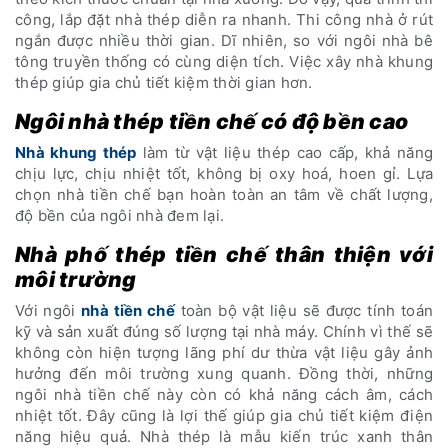
công, lắp đặt nhà thép diễn ra nhanh. Thi công nhà ở rút
ngắn được nhiều thời gian. Dĩ nhiên, so với ngôi nhà bê
tông truyền thống có cùng diện tích. Việc xây nhà khung
thép giúp gia chủ tiết kiệm thời gian hơn.
Ngôi nhà thép tiền chế có độ bền cao
Nhà khung thép
làm từ vật liệu thép cao cấp, khả năng
chịu lực, chịu nhiệt tốt, không bị oxy hoá, hoen gỉ. Lựa
chọn nhà tiền chế bạn hoàn toàn an tâm về chất lượng,
độ bền của ngôi nhà đem lại.
Nhà phố thép tiền chế thân thiện với
môi trường
Với ngôi
nhà tiền chế
toàn bộ vật liệu sẽ được tính toán
kỹ và sản xuất đúng số lượng tại nhà máy. Chính vì thế sẽ
không còn hiện tượng lãng phí dư thừa vật liệu gây ảnh
hưởng đến môi trường xung quanh. Đồng thời, những
ngôi nhà tiền chế này còn có khả năng cách âm, cách
nhiệt tốt. Đây cũng là lợi thế giúp gia chủ tiết kiệm điện
năng hiệu quả. Nhà thép là mẫu kiến trúc xanh thân