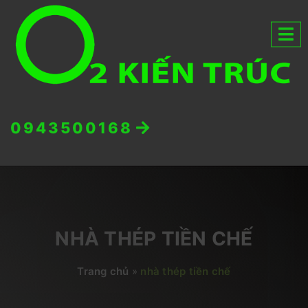
0943500168
NHÀ THÉP TIỀN CHẾ
Trang chủ
»
nhà thép tiền chế