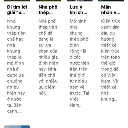
Đi tìm lời
Nhà phố
Lưu ý
Mãn
giải “xây
thép
khi chọn
nhãn với
nhà
tiền chế
công ty
bộ sưu
Nhà
Nhà phố
Mô hình
Kiến trúc
thép
– xu
xây nhà
tập thiết
khung
thép tiền
nhà
xanh dẫn
tiền chế
hướng
khung
kế nhà
thép tiền
chế đã
khung
đầu xu
có cần
xây
thép
khung
chế hay
đang là
thép phổ
hướng
đào
dựng
tiền chế
thép
móng
mới cho
chất
đẹp
nhà
sự lựa
biến
thiết kế
không?”
công
lượng
2023
khung
chọn của
rộng rãi
kiến trúc
trình
thép là
nhiều gia
ở các
trên toàn
kiến
mô hình
đình hiện
nước tiên
thế giới
trúc
nhà ở
nay. Nhà
tiến trên
trong đó
xanh
được ưa
tiền chế
thế giới
có Việt
chuộng
với nhiều
từ nhiều
Nam. Và
nhiều
ưu điểm
năm về
thiết kế
hiện nay
nổi...
trước. Tại
nhà
ở nước
Việt
khung...
ta. Bên
Nam...
cạnh...