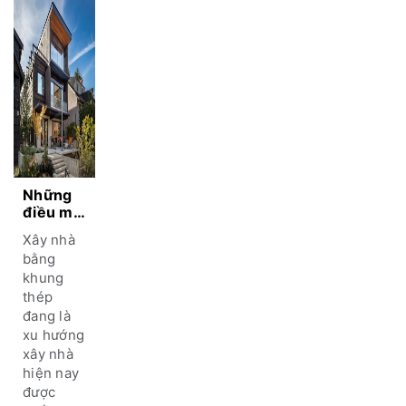
Những
điều mà
ai cũng
Xây nhà
nên biết
bằng
khi xây
khung
nhà
thép
bằng
khung
đang là
thép
xu hướng
xây nhà
hiện nay
được