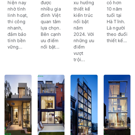
khi làm
trúc nhà
hiện nay
được
xu hướng
có hơn
nhà
thép:
nhờ tính
nhiều gia
thiết kế
10 năm
Biến đổi
linh hoạt,
đình Việt
kiến trúc
tuổi tại
khí hậu,
thi công
quan tâm
nổi bật
Hà Tĩnh.
thuận
nhanh,
lựa chọn.
năm
Là người
theo tự
đảm bảo
Bên cạnh
2024. Với
theo đuổi
nhiên
tính bền
ưu điểm
những ưu
thiết kế...
vững...
nổi bật...
điểm
vượt
trội...