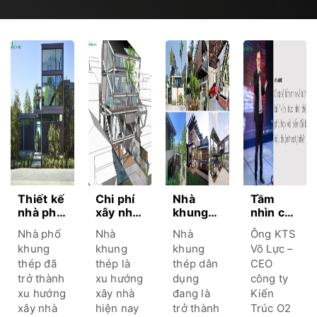
Thiết kế
Chi phí
Nhà
Tầm
nhà phố
xây nhà
khung
nhìn của
khung
khung
thép
nhà lãnh
Nhà phố
Nhà
Nhà
Ông KTS
thép tối
thép
dân
đạo
khung
khung
khung
Võ Lực –
ưu
2024 bí
dụng –
Kiến
thép đã
thép là
thép dân
CEO
không
quyết
Mô hình
Trúc O2
trở thành
xu hướng
dụng
công ty
gian
tiết
làm nhà
về
sống
kiệm
nở rộ
tương
xu hướng
xây nhà
đang là
Kiến
hiện đại
hiệu quả
2024
lai kiến
xây nhà
hiện nay
trở thành
Trúc O2