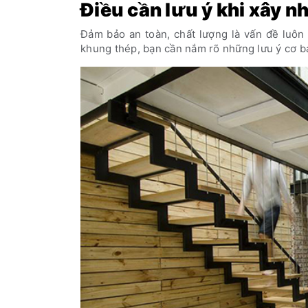
Điều cần lưu ý khi xây 
Đảm bảo an toàn, chất lượng là vấn đề luôn
khung thép, bạn cần nắm rõ những lưu ý cơ b