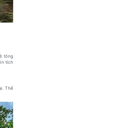
bê tông
ện tích
ại. Thế