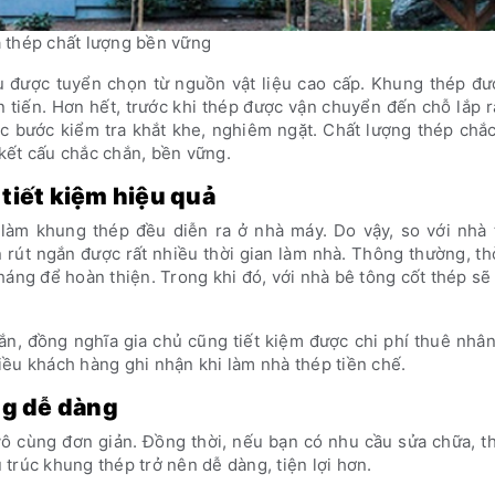
 thép chất lượng bền vững
u được tuyển chọn từ nguồn vật liệu cao cấp. Khung thép đư
n tiến. Hơn hết, trước khi thép được vận chuyển đến chỗ lắp r
các bước kiểm tra khắt khe, nghiêm ngặt. Chất lượng thép chắ
kết cấu chắc chắn, bền vững.
tiết kiệm hiệu quả
h làm khung thép đều diễn ra ở nhà máy. Do vậy, so với nhà
rút ngắn được rất nhiều thời gian làm nhà. Thông thường, th
háng để hoàn thiện. Trong khi đó, với nhà bê tông cốt thép sẽ
ngắn, đồng nghĩa gia chủ cũng tiết kiệm được chi phí thuê nhâ
ều khách hàng ghi nhận khi làm nhà thép tiền chế.
ng dễ dàng
 vô cùng đơn giản. Đồng thời, nếu bạn có nhu cầu sửa chữa, t
u trúc khung thép trở nên dễ dàng, tiện lợi hơn.