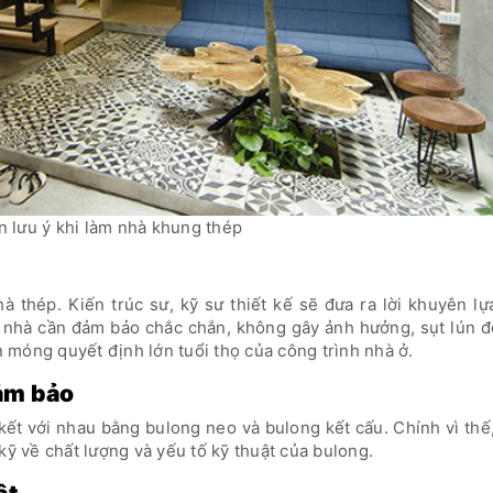
n lưu ý khi làm nhà khung thép
à thép. Kiến trúc sư, kỹ sư thiết kế sẽ đưa ra lời khuyên l
nhà cần đảm bảo chắc chắn, không gây ảnh hưởng, sụt lún đ
móng quyết định lớn tuổi thọ của công trình nhà ở.
ảm bảo
kết với nhau bằng bulong neo và bulong kết cấu. Chính vì thế
kỹ về chất lượng và yếu tố kỹ thuật của bulong.