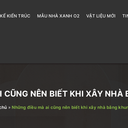
 KẾ KIẾN TRÚC
MẪU NHÀ XANH O2
VẬT LIỆU MỚI
TI
I CŨNG NÊN BIẾT KHI XÂY NHÀ
chủ
»
Những điều mà ai cũng nên biết khi xây nhà bằng khu