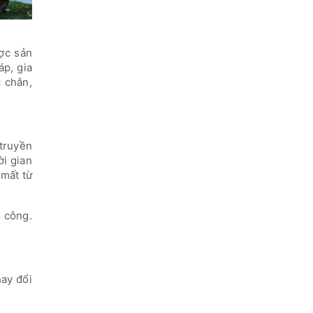
ợc sản
áp, gia
c chắn,
 truyền
ời gian
 mất từ
n công.
hay đổi