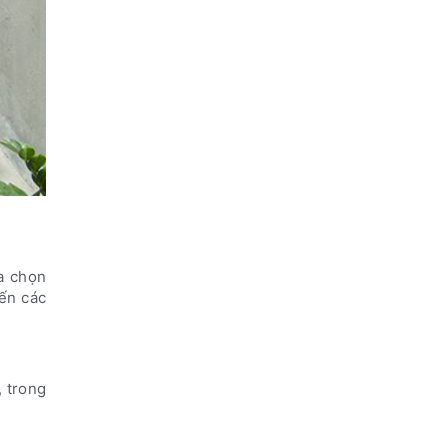
ựa chọn
ến các
, trong