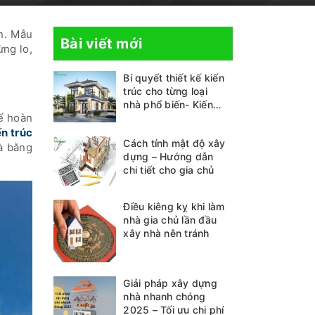
n. Mẫu
Bài viết mới
ừng lo,
Bí quyết thiết kế kiến
trúc cho từng loại
nhà phổ biến- Kiến
ế hoàn
thức không thể bỏ lỡ
ến trúc
Cách tính mật độ xây
hà bằng
dựng – Hướng dẫn
chi tiết cho gia chủ
Điều kiêng kỵ khi làm
nhà gia chủ lần đầu
xây nhà nên tránh
Giải pháp xây dựng
nhà nhanh chóng
2025 – Tối ưu chi phí