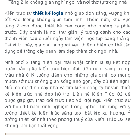
Tầng 2 là không gian nghỉ ngơi và nơi thờ tự trong nhà
Kiến trúc sư
thiết kế
logia
nhỏ giúp đón sáng, vượng khí
tốt vào trong không gian tâm linh. Thêm nữa, khu vực
tầng 2 còn được thiết kế ban công nhỏ hướng ra phía
trước. Đây chính là nơi thư giãn lý tưởng dành cho các
thành viên sau chuỗi ngày làm việc, học tập căng thẳng.
Tại vị trí này, gia chủ là người yêu thiên nhiên có thể tận
dụng để trồng cây xanh làm đẹp thêm cho ngôi nhà.
Nhà phố 2 tầng hiện đại mái Nhật chính là sự kết hợp
hoàn hảo giữa kiến trúc hiện đại, tiện nghi sang trọng.
Mẫu nhà ở lý tưởng dành cho những gia đình có mong
muốn sở hữu không gian sống nhỏ gọn, đầy đủ tiện nghi.
Nếu có dự định xây nhà và tìm kiếm công ty tư vấn thiết
kế kiến trúc nhà đẹp hỗ trợ. Liên hệ Kiến Trúc O2 để
được gặp gỡ, trao đổi trực tiếp với đội ngũ kiến trúc sư
với hơn 10 năm kinh nghiệm trong nghề. Tín rằng với ý
tưởng thiết kế kiến trúc sáng tạo, bắt kịp xu hướng. Ý
tưởng thiết kế nhà theo phong thuỷ của Kiến Trúc O2 sẽ
không làm bạn thất vọng.