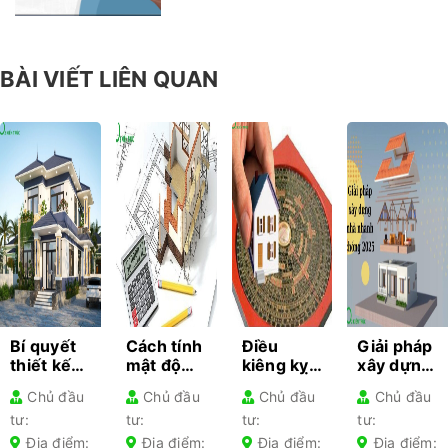
BÀI VIẾT LIÊN QUAN
Bí quyết
Cách tính
Điều
Giải pháp
thiết kế
mật độ
kiêng kỵ
xây dựng
kiến trúc
xây dựng
khi làm
nhà
Chủ đầu
Chủ đầu
Chủ đầu
Chủ đầu
cho từng
– Hướng
nhà gia
nhanh
tư:
tư:
tư:
tư:
loại nhà
dẫn chi
chủ lần
chóng
phổ biến-
tiết cho
đầu xây
2025 –
Địa điểm:
Địa điểm:
Địa điểm:
Địa điểm: