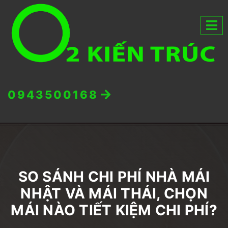
0943500168
SO SÁNH CHI PHÍ NHÀ MÁI
NHẬT VÀ MÁI THÁI, CHỌN
MÁI NÀO TIẾT KIỆM CHI PHÍ?