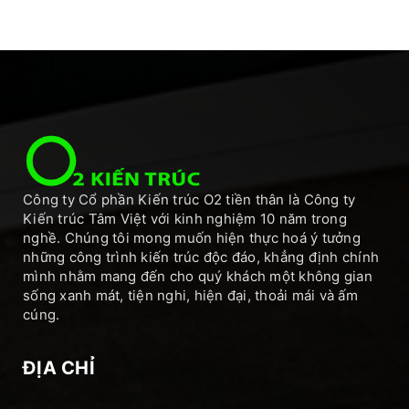
Công ty Cổ phần Kiến trúc O2 tiền thân là Công ty
Kiến trúc Tâm Việt với kinh nghiệm 10 năm trong
nghề. Chúng tôi mong muốn hiện thực hoá ý tưởng
những công trình kiến trúc độc đáo, khẳng định chính
mình nhằm mang đến cho quý khách một không gian
sống xanh mát, tiện nghi, hiện đại, thoải mái và ấm
cúng.
ĐỊA CHỈ