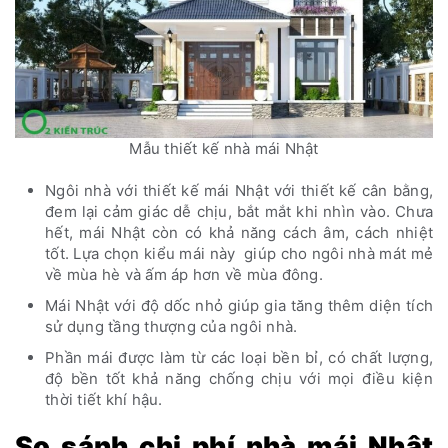
Mẫu thiết kế nhà mái Nhật
Ngôi nhà với thiết kế mái Nhật với thiết kế cân bằng,
đem lại cảm giác dễ chịu, bắt mắt khi nhìn vào. Chưa
hết, mái Nhật còn có khả năng cách âm, cách nhiệt
tốt. Lựa chọn kiểu mái này giúp cho ngôi nhà mát mẻ
về mùa hè và ấm áp hơn về mùa đông.
Mái Nhật với độ dốc nhỏ giúp gia tăng thêm diện tích
sử dụng tầng thượng của ngôi nhà.
Phần mái được làm từ các loại bền bỉ, có chất lượng,
độ bền tốt khả năng chống chịu với mọi điều kiện
thời tiết khí hậu.
So sánh chi phí nhà mái Nhật