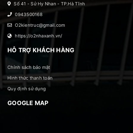
Số 41 - Sử Hy Nhan - TP.Hà Tĩnh
0943500168
O2kientruc@gmail.com
https://o2nhaxanh.vn/
HỖ TRỢ KHÁCH HÀNG
Chính sách bảo mật
Hình thức thanh toán
Quy định sử dụng
GOOGLE MAP