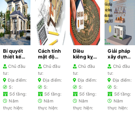
Bí quyết
Cách tính
Điều
Giải pháp
thiết kế
mật độ
kiêng kỵ
xây dựng
kiến trúc
xây dựng
khi làm
nhà
Chủ đầu
Chủ đầu
Chủ đầu
Chủ đầu
cho từng
– Hướng
nhà gia
nhanh
tư:
tư:
tư:
tư:
loại nhà
dẫn chi
chủ lần
chóng
phổ biến-
tiết cho
đầu xây
2025 –
Địa điểm:
Địa điểm:
Địa điểm:
Địa điểm:
Kiến thức
gia chủ
nhà nên
Tối ưu chi
S:
S:
S:
S:
không
tránh
phí
Số tầng:
Số tầng:
Số tầng:
Số tầng:
thể bỏ lỡ
Năm
Năm
Năm
Năm
thực hiện:
thực hiện:
thực hiện:
thực hiện: