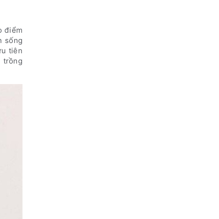
o điểm
n sống
u tiên
 trồng