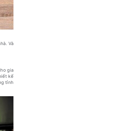
nhà. Và
cho gia
iết kế
ng tỉnh