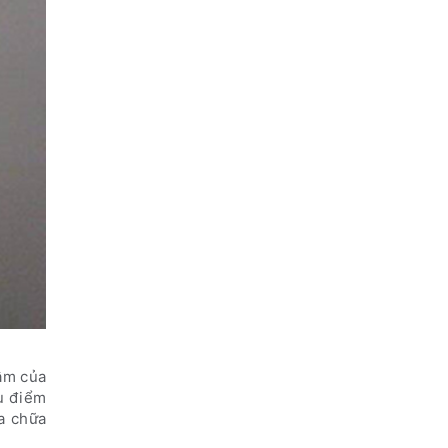
tâm của
ệu điểm
ửa chữa