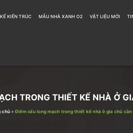
 KẾ KIẾN TRÚC
MẪU NHÀ XANH O2
VẬT LIỆU MỚI
TI
ẠCH TRONG THIẾT KẾ NHÀ Ở G
g chủ
»
Điểm xấu long mạch trong thiết kế nhà ở gia chủ cần