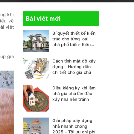
ọng khi
Bài viết mới
iểu về
ài viết
Bí quyết thiết kế kiến
trúc cho từng loại
nhà phổ biến- Kiến
thức không thể bỏ lỡ
iúp gia
Cách tính mật độ xây
dựng – Hướng dẫn
chi tiết cho gia chủ
Điều kiêng kỵ khi làm
nhà gia chủ lần đầu
xây nhà nên tránh
Giải pháp xây dựng
nhà nhanh chóng
2025 – Tối ưu chi phí