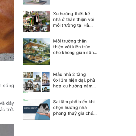
Xu hướng thiết kế
nhà ở thân thiện với
môi trường tại Hà
Tĩnh
Môi trường thân
thiện với kiến trúc
cho không gian sống
bền vững
Mẫu nhà 2 tầng
6x13m hiện đại, phù
nh sống
hợp xu hướng năm
2025
Sai lầm phổ biến khi
 Và đây
chọn hướng nhà
ắc trở.
phong thuỷ gia chủ
cần biết