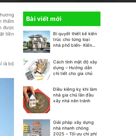
 thương
Bài viết mới
ầm thẩm
ôn được
ặt tiền
Bí quyết thiết kế kiến
trúc cho từng loại
nhà phổ biến- Kiến
thức không thể bỏ lỡ
Cách tính mật độ xây
ỉ là bộ
dựng – Hướng dẫn
chi tiết cho gia chủ
Điều kiêng kỵ khi làm
nhà gia chủ lần đầu
xây nhà nên tránh
Giải pháp xây dựng
nhà nhanh chóng
2025 – Tối ưu chi phí