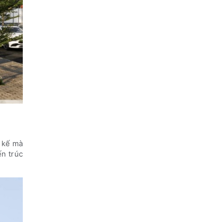
t kế mà
ến trúc