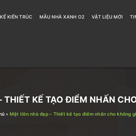
 KẾ KIẾN TRÚC
MẪU NHÀ XANH O2
VẬT LIỆU MỚI
TI
– THIẾT KẾ TẠO ĐIỂM NHẤN C
hủ
»
Mặt tiền nhà đẹp – Thiết kế tạo điểm nhấn cho không g