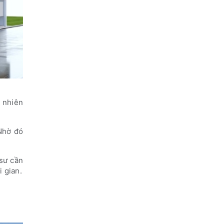
ĩ nhiên
 Nhờ đó
 sư cần
 gian.