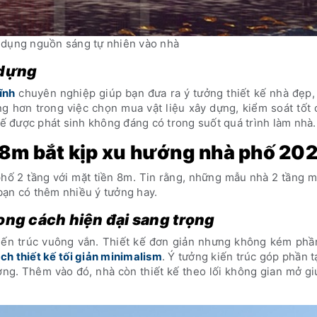
n dụng nguồn sáng tự nhiên vào nhà
y dựng
ĩnh
chuyên nghiệp giúp bạn đưa ra ý tưởng thiết kế nhà đẹp,
 hơn trong việc chọn mua vật liệu xây dựng, kiểm soát tốt 
hế được phát sinh không đáng có trong suốt quá trình làm nhà.
 8m bắt kịp xu hướng nhà phố 20
hố 2 tầng với mặt tiền 8m. Tin rằng, những mẫu nhà 2 tầng m
bạn có thêm nhiều ý tưởng hay.
ong cách hiện đại sang trọng
 kiến trúc vuông vắn. Thiết kế đơn giản nhưng không kém phầ
ch thiết kế tối giản minimalism
. Ý tưởng kiến trúc góp phần 
ợng. Thêm vào đó, nhà còn thiết kế theo lối không gian mở g