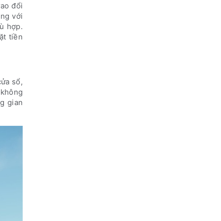
rao đổi
ng với
hù hợp.
t tiền
cửa sổ,
 không
ng gian