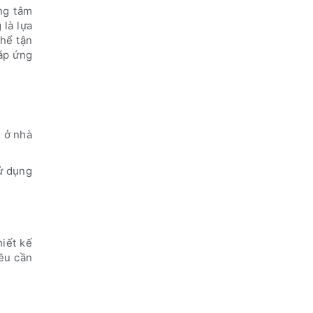
ung tâm
 là lựa
hể tận
đáp ứng
n ở nhà
sử dụng
iết kế
iều cần