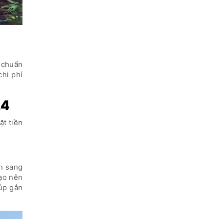
 chuẩn
chi phí
24
ặt tiền
n sang
tạo nên
iúp gắn