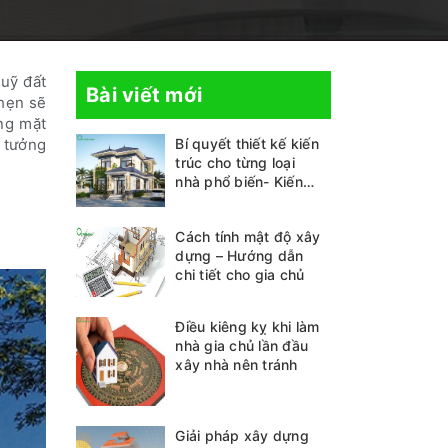
quỹ đất
Bài viết mới
hẹn sẽ
ng mặt
ý tưởng
Bí quyết thiết kế kiến
trúc cho từng loại
nhà phổ biến- Kiến
thức không thể bỏ lỡ
Cách tính mật độ xây
dựng – Hướng dẫn
chi tiết cho gia chủ
Điều kiêng kỵ khi làm
nhà gia chủ lần đầu
xây nhà nên tránh
Giải pháp xây dựng