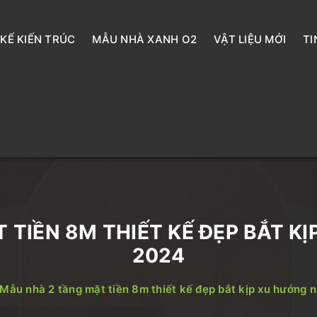
 KẾ KIẾN TRÚC
MẪU NHÀ XANH O2
VẬT LIỆU MỚI
TI
 TIỀN 8M THIẾT KẾ ĐẸP BẮT K
2024
Mẫu nhà 2 tầng mặt tiền 8m thiết kế đẹp bắt kịp xu hướng 