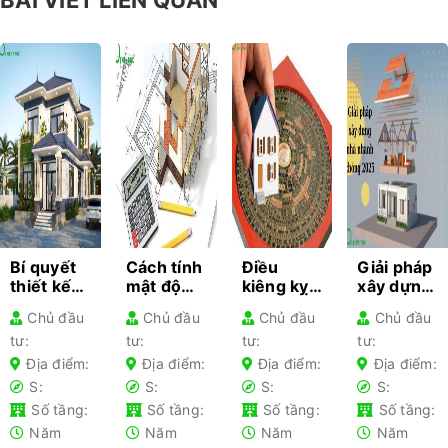
BÀI VIẾT LIÊN QUAN
Bí quyết
Cách tính
Điều
Giải pháp
thiết kế
mật độ
kiêng kỵ
xây dựng
kiến trúc
xây dựng
khi làm
nhà
Chủ đầu
Chủ đầu
Chủ đầu
Chủ đầu
cho từng
– Hướng
nhà gia
nhanh
tư:
tư:
tư:
tư:
loại nhà
dẫn chi
chủ lần
chóng
phổ biến-
tiết cho
đầu xây
2025 –
Địa điểm:
Địa điểm:
Địa điểm:
Địa điểm:
Kiến thức
gia chủ
nhà nên
Tối ưu chi
S:
S:
S:
S:
không
tránh
phí
Số tầng:
Số tầng:
Số tầng:
Số tầng:
thể bỏ lỡ
Năm
Năm
Năm
Năm