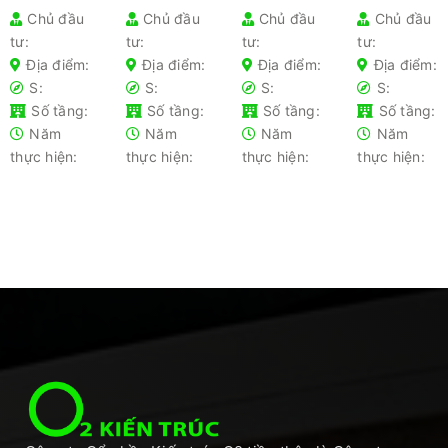
kiến trúc
xây dựng
khi làm
nhà
Chủ đầu
Chủ đầu
Chủ đầu
Chủ đầu
cho từng
– Hướng
nhà gia
nhanh
tư:
tư:
tư:
tư:
loại nhà
dẫn chi
chủ lần
chóng
phổ biến-
tiết cho
đầu xây
2025 –
Địa điểm:
Địa điểm:
Địa điểm:
Địa điểm:
Kiến thức
gia chủ
nhà nên
Tối ưu chi
S:
S:
S:
S:
không
tránh
phí
Số tầng:
Số tầng:
Số tầng:
Số tầng:
thể bỏ lỡ
Năm
Năm
Năm
Năm
thực hiện:
thực hiện:
thực hiện:
thực hiện: