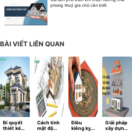
phong thuỷ gia chủ cần biết
BÀI VIẾT LIÊN QUAN
Bí quyết
Cách tính
Điều
Giải pháp
thiết kế
mật độ
kiêng kỵ
xây dựng