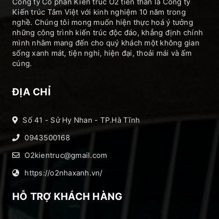
Công ty Cổ phần Kiến trúc O2 tiền thân là Công ty
Kiến trúc Tâm Việt với kinh nghiệm 10 năm trong
nghề. Chúng tôi mong muốn hiện thực hoá ý tưởng
những công trình kiến trúc độc đáo, khẳng định chính
mình nhằm mang đến cho quý khách một không gian
sống xanh mát, tiện nghi, hiện đại, thoải mái và ấm
cúng.
ĐỊA CHỈ
Số 41 - Sử Hy Nhan - TP.Hà Tĩnh
0943500168
O2kientruc@gmail.com
https://o2nhaxanh.vn/
HỖ TRỢ KHÁCH HÀNG