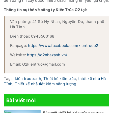
đến đáng tin cậy được nhiều khách hàng tin yêu lựa chọn.
Thông tin cụ thể về công ty Kiến Trúc O2 tại:
Văn phòng: 41 Sử Hy Nhan, Nguyễn Du, thành phố
Hà Tĩnh
Điện thoại: 0943500168
Fanpage:
https://www.facebook.com/kientruco2
Website:
https://o2nhaxanh.vn/
Email: O2kientruc@gmail.com
Tags:
kiến trúc xanh
,
Thiết kế kiến trúc
,
thiét kế nhà Hà
Tĩnh
,
Thiết kế nhà tiết kiệm năng lượng
,
Bài viết mới
Bí quyết thiết kế kiến trúc cho từng