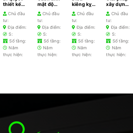
thiết kế
mật độ
kiêng kỵ
xây dựng
kiến trúc
xây dựng
khi làm
nhà
Chủ đầu
Chủ đầu
Chủ đầu
Chủ đầu
cho từng
– Hướng
nhà gia
nhanh
tư:
tư:
tư:
tư:
loại nhà
dẫn chi
chủ lần
chóng
phổ biến-
tiết cho
đầu xây
2025 –
Địa điểm:
Địa điểm:
Địa điểm:
Địa điểm:
Kiến thức
gia chủ
nhà nên
Tối ưu chi
S:
S:
S:
S:
không
tránh
phí
Số tầng:
Số tầng:
Số tầng:
Số tầng:
thể bỏ lỡ
Năm
Năm
Năm
Năm
thực hiện:
thực hiện:
thực hiện:
thực hiện: