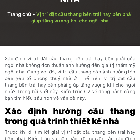
Trang chủ
»
Vị trí đặt cầu thang bên trái hay bên phải
giúp tăng vượng khí cho ngôi nhà
Xác định vị trí đặt cầu thang bên trái hay bên phải của
ngôi nhà không đơn thuần ảnh hưởng đến giá trị thẩm mỹ
ngôi nhà. Cùng với đó, vị trí cầu thang còn ảnh hưởng lớn
đến yếu tố phong thuỷ nhà ở. Thế nên, vị trị đặt cầu
thang bên trái hay bên phải giúp tăng vượng khí cho ngôi
nhà? Trong bài viết này, Kiến Trúc O2 sẽ đồng hành cùng
bạn tìm hiểu sâu hơn về vấn đề này.
Xác định hướng cầu thang
trong quá trình thiết kế nhà
Trước khi đi tìm lời giải vị trí đặt cầu thang bên trái hay
bên phải. Kiến trúc sư cần nắm rõ nguyên tắc xác định