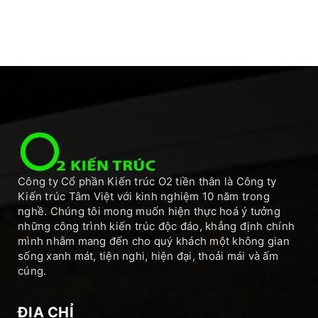
Công ty Cổ phần Kiến trúc O2 tiền thân là Công ty
Kiến trúc Tâm Việt với kinh nghiệm 10 năm trong
nghề. Chúng tôi mong muốn hiện thực hoá ý tưởng
những công trình kiến trúc độc đáo, khẳng định chính
mình nhằm mang đến cho quý khách một không gian
sống xanh mát, tiện nghi, hiện đại, thoải mái và ấm
cúng.
ĐỊA CHỈ