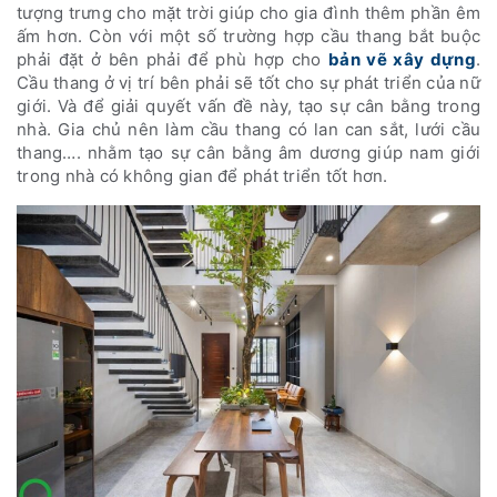
tượng trưng cho mặt trời giúp cho gia đình thêm phần êm
ấm hơn. Còn với một số trường hợp cầu thang bắt buộc
phải đặt ở bên phải để phù hợp cho
bản vẽ xây dựng
.
Cầu thang ở vị trí bên phải sẽ tốt cho sự phát triển của nữ
giới. Và để giải quyết vấn đề này, tạo sự cân bằng trong
nhà. Gia chủ nên làm cầu thang có lan can sắt, lưới cầu
thang…. nhằm tạo sự cân bằng âm dương giúp nam giới
trong nhà có không gian để phát triển tốt hơn.