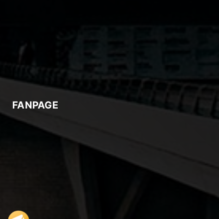
FANPAGE