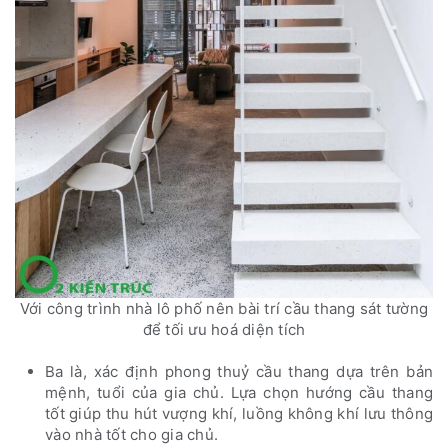
Với công trình nhà lô phố nên bài trí cầu thang sát tường
để tối ưu hoá diện tích
Ba là, xác định phong thuỷ cầu thang dựa trên bản
mệnh, tuổi của gia chủ. Lựa chọn hướng cầu thang
tốt giúp thu hút vượng khí, luồng không khí lưu thông
vào nhà tốt cho gia chủ.