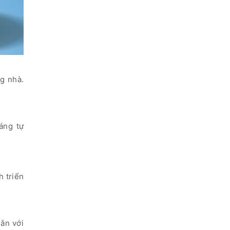
ng nhà.
sáng tự
h triển
gắn với