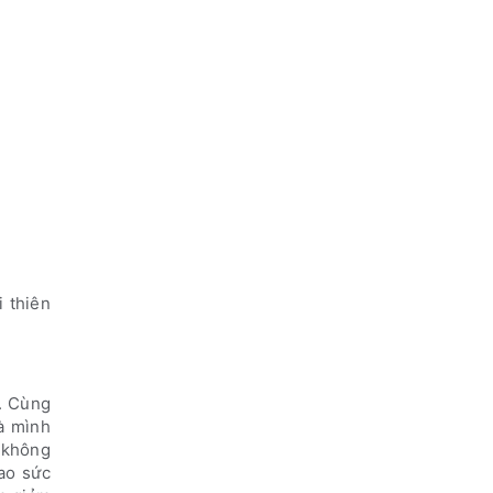
i thiên
g. Cùng
à mình
i không
cao sức