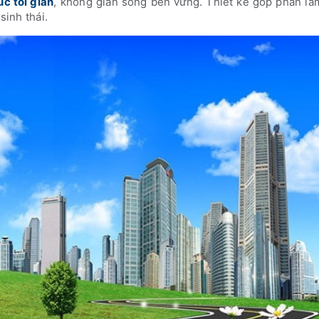
úc tối giản
, không gian sống bền vững. Thiết kế góp phần là
sinh thái.