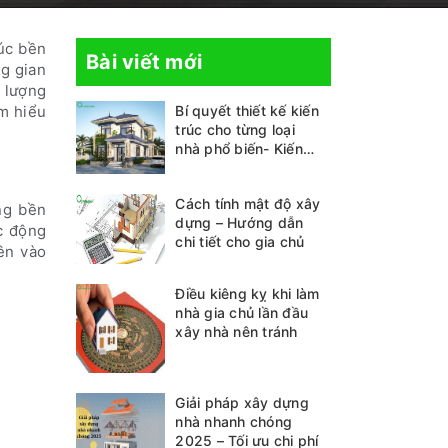
rúc bền
Bài viết mới
ng gian
g lượng
m hiểu
Bí quyết thiết kế kiến
trúc cho từng loại
nhà phổ biến- Kiến
thức không thể bỏ lỡ
Cách tính mật độ xây
ng bền
dựng – Hướng dẫn
ác động
chi tiết cho gia chủ
ên vào
Điều kiêng kỵ khi làm
nhà gia chủ lần đầu
xây nhà nên tránh
Giải pháp xây dựng
nhà nhanh chóng
2025 – Tối ưu chi phí