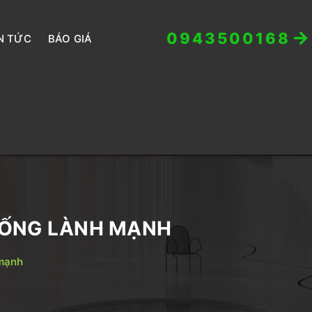
0943500168
N TỨC
BÁO GIÁ
SỐNG LÀNH MẠNH
 mạnh