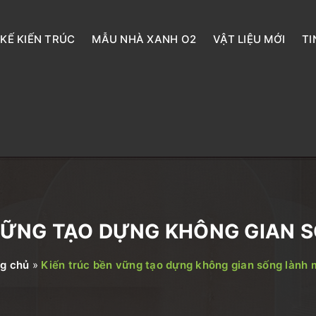
 KẾ KIẾN TRÚC
MẪU NHÀ XANH O2
VẬT LIỆU MỚI
TI
 VỮNG TẠO DỰNG KHÔNG GIAN 
g chủ
»
Kiến trúc bền vững tạo dựng không gian sống lành