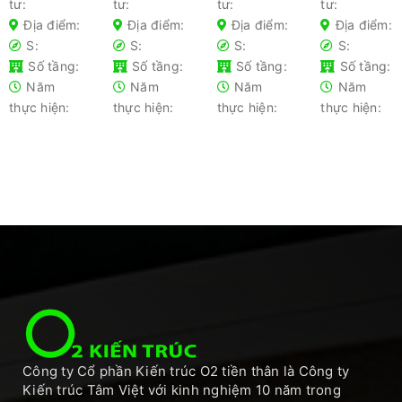
tư:
tư:
tư:
tư:
loại nhà
dẫn chi
chủ lần
chóng
phổ biến-
tiết cho
đầu xây
2025 –
Địa điểm:
Địa điểm:
Địa điểm:
Địa điểm:
Kiến thức
gia chủ
nhà nên
Tối ưu chi
S:
S:
S:
S:
không
tránh
phí
Số tầng:
Số tầng:
Số tầng:
Số tầng:
thể bỏ lỡ
Năm
Năm
Năm
Năm
thực hiện:
thực hiện:
thực hiện:
thực hiện:
Công ty Cổ phần Kiến trúc O2 tiền thân là Công ty
Kiến trúc Tâm Việt với kinh nghiệm 10 năm trong