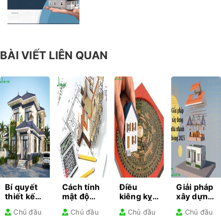
BÀI VIẾT LIÊN QUAN
Bí quyết
Cách tính
Điều
Giải pháp
thiết kế
mật độ
kiêng kỵ
xây dựng
kiến trúc
xây dựng
khi làm
nhà
Chủ đầu
Chủ đầu
Chủ đầu
Chủ đầu
cho từng
– Hướng
nhà gia
nhanh