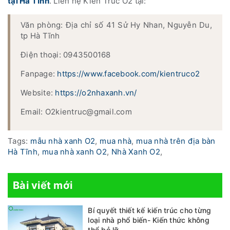
tại Hà Tĩnh
. Liên hệ Kiến Trúc O2 tại:
Văn phòng: Địa chỉ số 41 Sử Hy Nhan, Nguyễn Du,
tp Hà Tĩnh
Điện thoại: 0943500168
Fanpage:
https://www.facebook.com/kientruco2
Website:
https://o2nhaxanh.vn/
Email: O2kientruc@gmail.com
Tags:
mẫu nhà xanh O2
,
mua nhà
,
mua nhà trên địa bàn
Hà Tĩnh
,
mua nhà xanh O2
,
Nhà Xanh O2
,
Bài viết mới
Bí quyết thiết kế kiến trúc cho từng
loại nhà phổ biến- Kiến thức không
thể bỏ lỡ